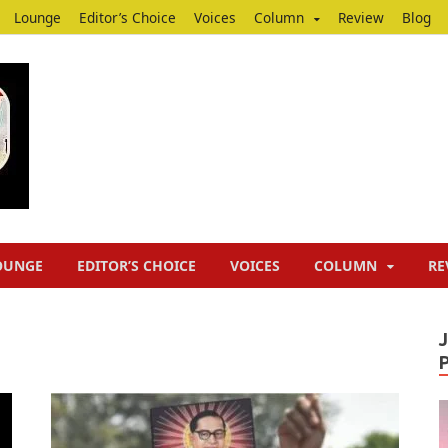
Lounge
Editor’s Choice
Voices
Column
Review
Blog
Junputh
Junputh
OUNGE
EDITOR’S CHOICE
VOICES
COLUMN
RE