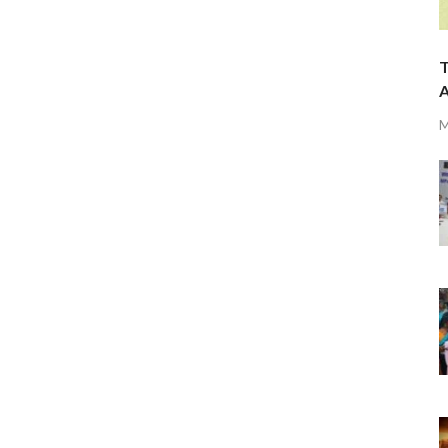
T
A
M