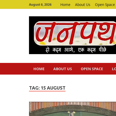
Home
About Us
Open Space
August 6, 2026
HOME
ABOUT US
OPEN SPACE
L
TAG:
15 AUGUST