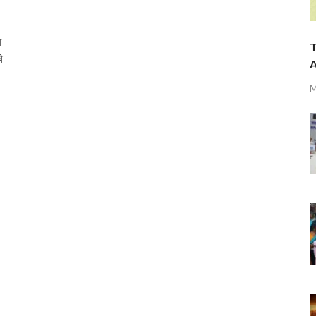
ा
T
े
A
M