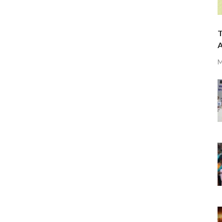
T
A
M