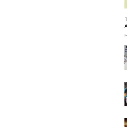
T
A
M