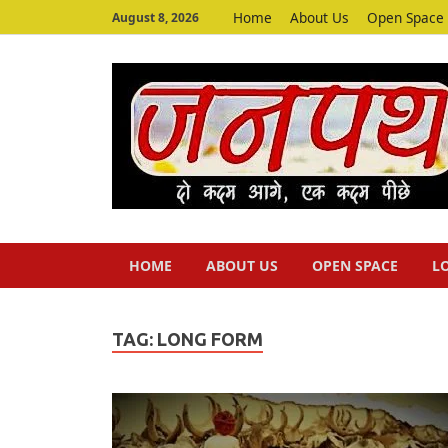
Home
About Us
Open Space
August 8, 2026
HOME
ABOUT US
OPEN SPACE
L
TAG:
LONG FORM