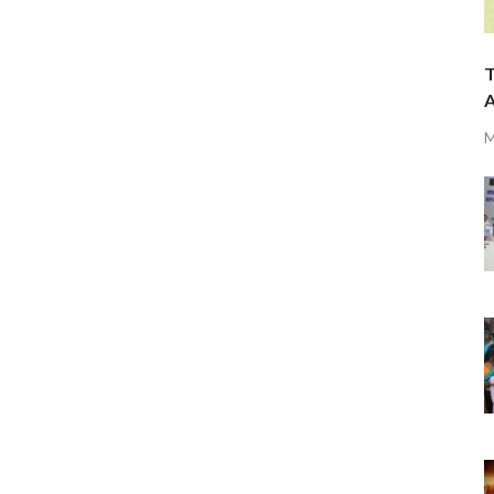
T
A
M