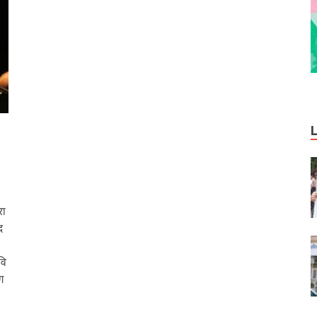
रा
द
वि
ग