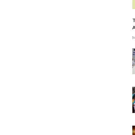
T
A
M