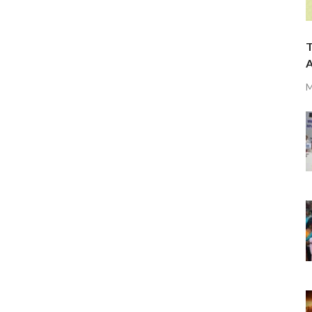
T
A
M