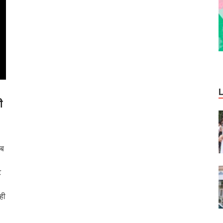
ी
सब
ट
 ही