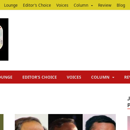
Lounge
Editor’s Choice
Voices
Column
Review
Blog
Junputh
Junputh
OUNGE
EDITOR’S CHOICE
VOICES
COLUMN
RE