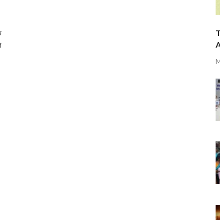
े
T
न
A
M