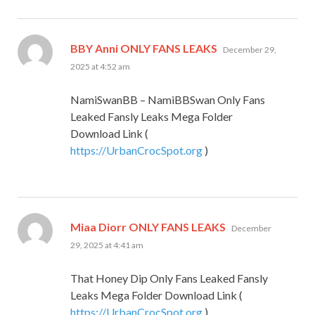
says:
BBY Anni ONLY FANS LEAKS
December 29,
2025 at 4:52 am
NamiSwanBB – NamiBBSwan Only Fans
Leaked Fansly Leaks Mega Folder
Download Link (
https://UrbanCrocSpot.org
)
says:
Miaa Diorr ONLY FANS LEAKS
December
29, 2025 at 4:41 am
That Honey Dip Only Fans Leaked Fansly
Leaks Mega Folder Download Link (
https://UrbanCrocSpot.org
)