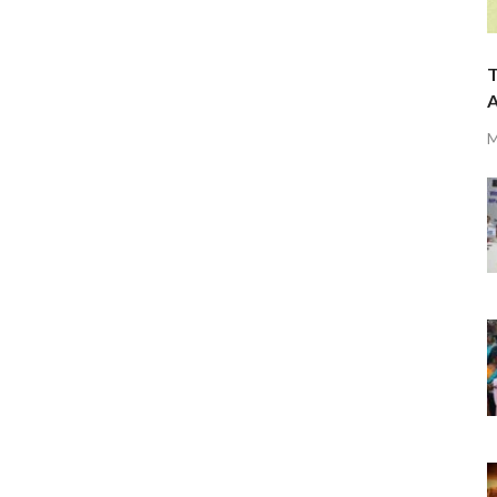
T
A
M