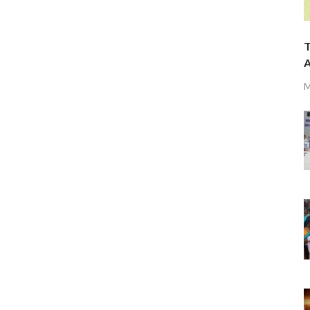
T
A
M