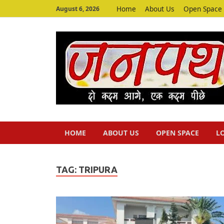
Home
About Us
Open Space
August 6, 2026
HOME
ABOUT US
OPEN SPACE
L
TAG:
TRIPURA