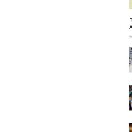
T
A
M