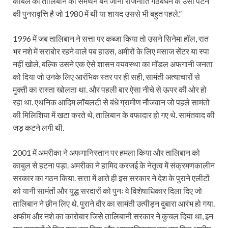
कबिले का तालिबान का समर्थन बन जाना राजनीति गठबंधन के उसी पैटर्न
की पुनरावृत्ति है जो 1980 में थी या शायद उससे भी बहुत पहले.”
1996 में जब तालिबान ने सत्ता पर कब्जा किया तो उसने सिनेमा हॉल, रात
भर नशे में सराबोर रहने वाले पब हाउस, अमीरों के लिए मसाज सेंटर या स्पा
नहीं खोले, बल्कि उसने एक ऐसे शासन वयवस्था का मॉडल अफगानी जनता
को दिया जो उनके लिए आरंभिक स्तर पर ही सही, सामंती अत्याचारों से
मुक्ती का रास्ता खोलता था. और पहली बार ऐसा नीचे से ऊपर की ओर हो
रहा था. एथनिक आदिम लॉयलटी से बंधे ग्रामीण नौजवान जो पहले सामंतों
की मिलिशिया में खटा करते थे, तालिबान के वफादार हो गए थे. सामंतवाद की
जड़ कटने लगी थी.
2001 में अमरीका ने अफगानिस्तान पर हमला किया और तालिबान को
काबुल से हटना पड़ा. अमरीका ने हामिद करजई के नेतृत्व में संक्रमणकालीन
सरकार का गठन किया. सत्ता में आते ही इस सरकार ने देश के पुराने एलीटों
को यानी सामंतों और युद्ध सरदारों को पुनः वे विशेषाधिकार दिला दिए जो
तालिबान ने छीन लिए थे. पुराने दौर का सामंती उत्पीड़न दुबारा आरंभ हो गया.
अफीम और नशे का कारोबार जिसे तालिबानी सरकार ने कुचल दिया था, इन