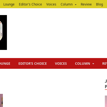
Lounge
Editor’s Choice
Voices
Column
Review
Blog
Junputh
Junputh
OUNGE
EDITOR’S CHOICE
VOICES
COLUMN
RE