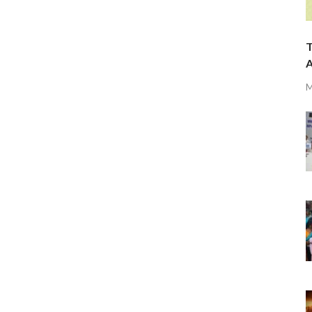
T
A
M