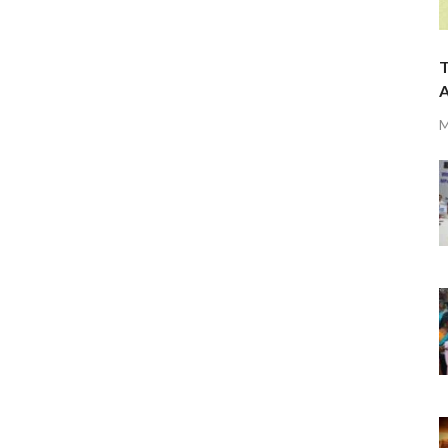
T
A
M