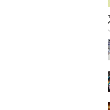
T
A
M