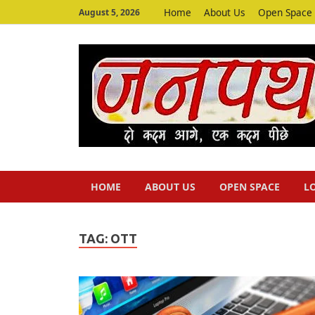
Home
About Us
Open Space
August 5, 2026
HOME
ABOUT US
OPEN SPACE
L
TAG:
OTT