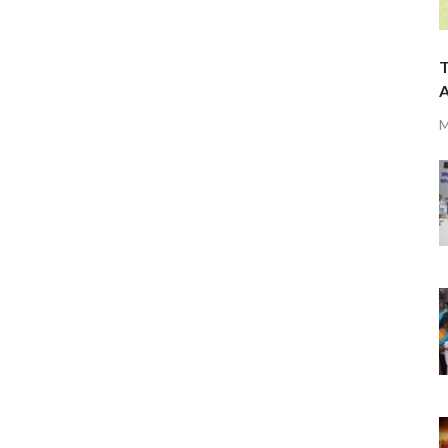
T
A
M