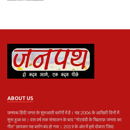
ABOUT US
जनपथ
हिंदी जगत के शुरुआती ब्लॉगों में है। यह 2006 के आखिरी दिनों में
शुरू हुआ था। दस वर्ष तक संचालन के बाद “नोटबंदी के खिलाफ़ जनता का
गीत” छापकर यह ब्लॉग बंद हो गया। 2019 के अंत में इसे दोबारा ज़िंदा