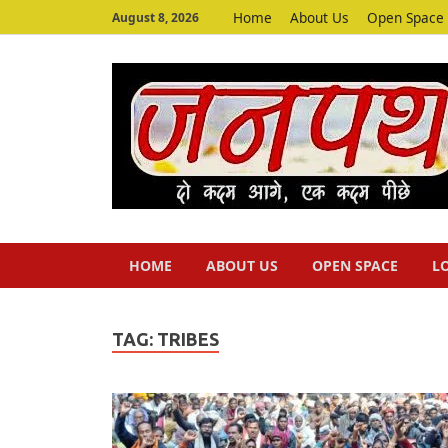
Home
About Us
Open Space
August 8, 2026
HOME
ABOUT US
OPEN SPACE
L
TAG:
TRIBES