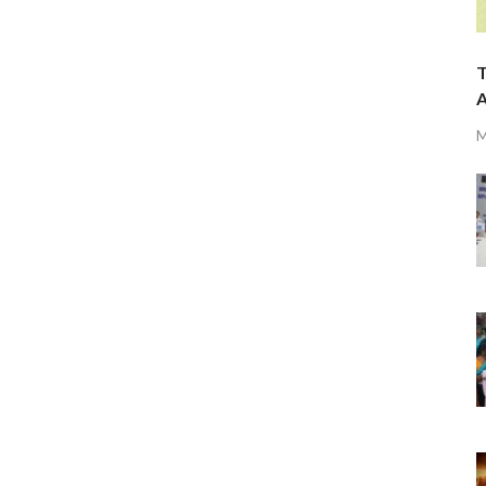
T
A
M