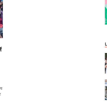
े
गा
र