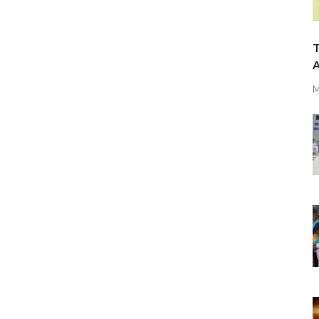
T
A
M