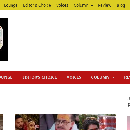
Lounge
Editor’s Choice
Voices
Column
Review
Blog
Junputh
Junputh
OUNGE
EDITOR’S CHOICE
VOICES
COLUMN
RE