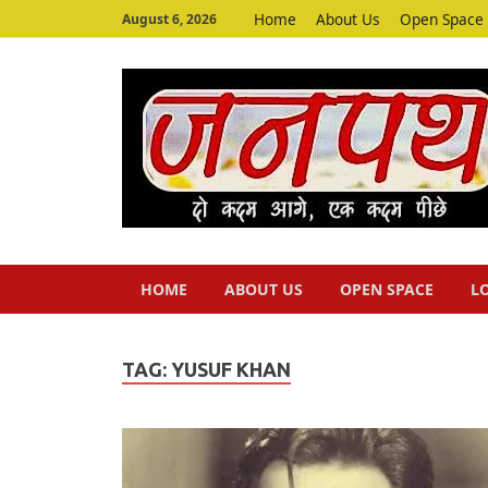
Home
About Us
Open Space
August 6, 2026
HOME
ABOUT US
OPEN SPACE
L
TAG:
YUSUF KHAN