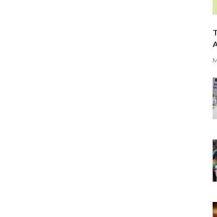
T
A
M