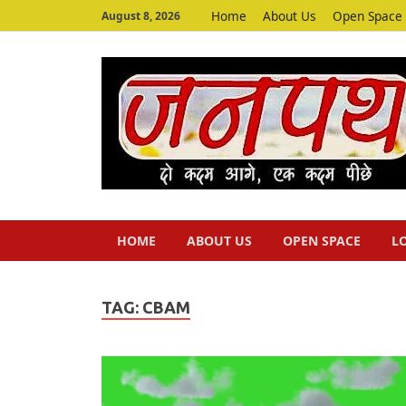
Home
About Us
Open Space
August 8, 2026
HOME
ABOUT US
OPEN SPACE
L
TAG:
CBAM