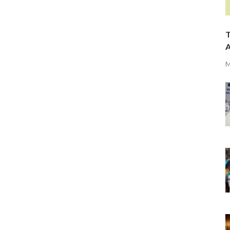
T
A
M