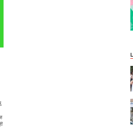
ु
रह
ीं