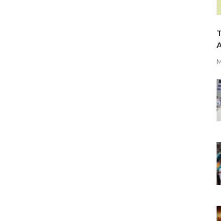
T
A
M