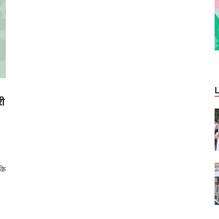
री
 कि