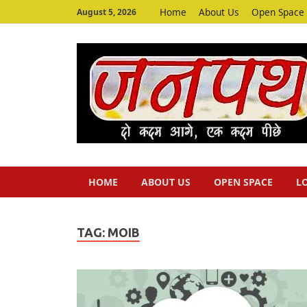
Home
About Us
Open Space
August 5, 2026
HOME
ABOUT US
OPEN SPACE
L
TAG:
MOIB