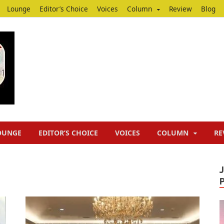
Lounge
Editor’s Choice
Voices
Column
Review
Blog
Junputh
Junputh
OUNGE
EDITOR’S CHOICE
VOICES
COLUMN
RE