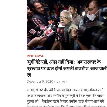
OPEN SPACE
‘मुर्गी बैठे रही, अंडा नहीं दिया’: अब सरकार के
प्रस्‍ताव पर कल होगी अगली बातचीत, आज वाल
रद्द
December 9, 2020
-
by
जनपथ
कायदे से छठे दौर की बैठक का दिन आज तय था, लेकिन जाने
किस जल्‍दबाज़ी और उम्‍मीद में गृहमंत्री ने बैठक एक दिन पहले
बुलवा ली। बेनतीजा रहने के बाद उन्‍होंने पहले से तय आज की
बैठक को रद्द करते हुए कहा कि किसान संगठनों को सरकार एक