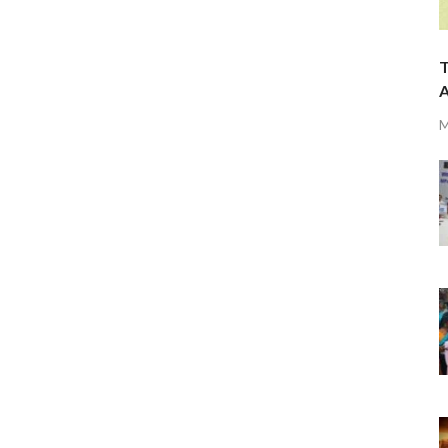
T
A
M