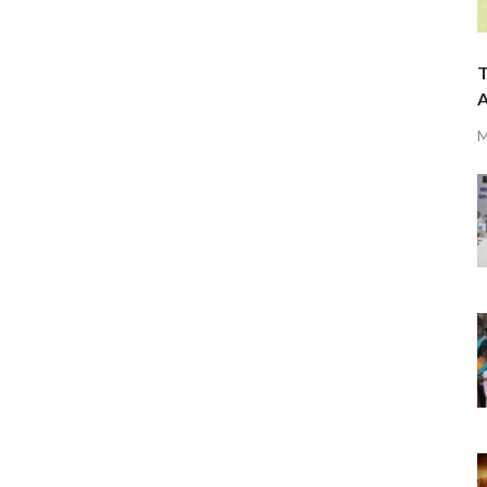
T
A
M