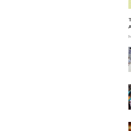
T
A
M