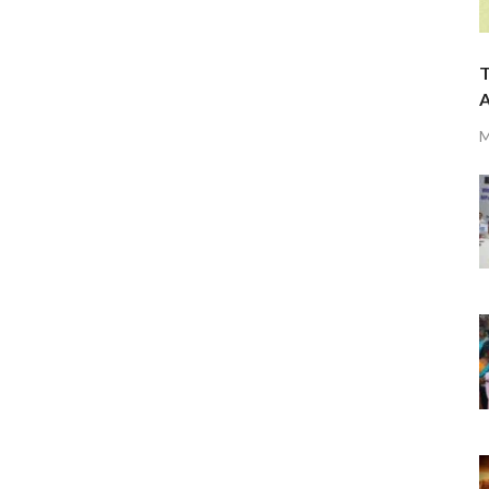
T
A
M