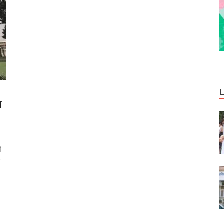
ष
ी
ि