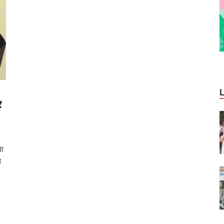
र
या
े