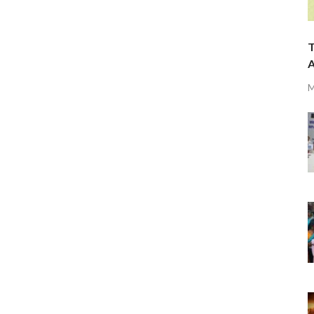
T
A
M