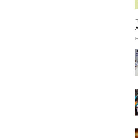
T
A
M