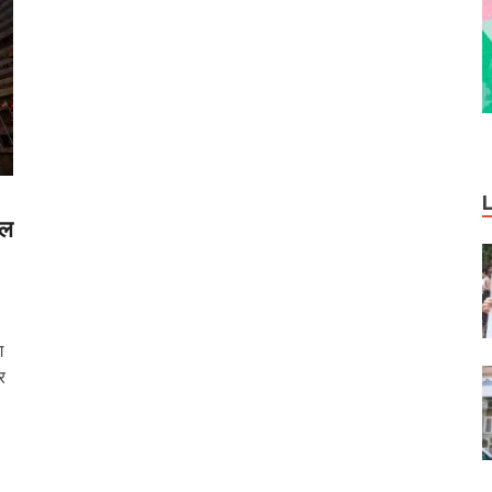
ाल
ग
र