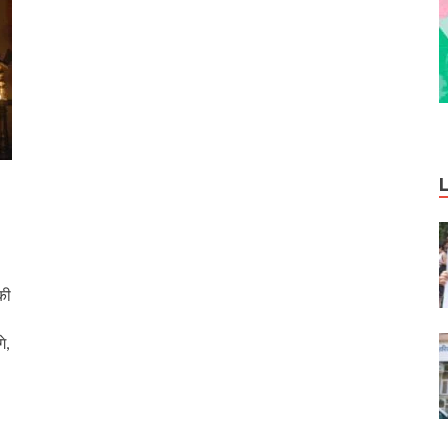
की
े,