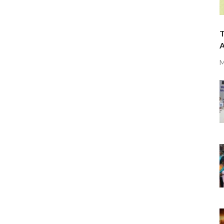
T
A
M