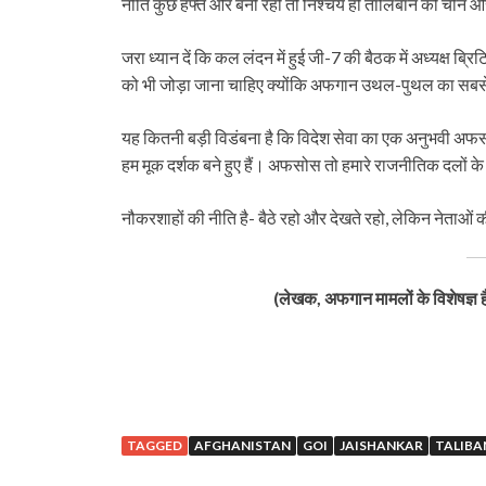
नीति कुछ हफ्ते और बनी रही तो निश्चय ही तालिबान को चीन और 
जरा ध्यान दें कि कल लंदन में हुई जी-7 की बैठक में अध्यक्ष ब्र
को भी जोड़ा जाना चाहिए क्योंकि अफगान उथल-पुथल का सबसे ज्य
यह कितनी बड़ी विडंबना है कि विदेश सेवा का एक अनुभवी अफसर ह
हम मूक दर्शक बने हुए हैं। अफसोस तो हमारे राजनीतिक दलों के न
नौकरशाहों की नीति है- बैठे रहो और देखते रहो, लेकिन नेताओं क
(लेखक, अफगान मामलों के विशेषज्ञ है
TAGGED
AFGHANISTAN
GOI
JAISHANKAR
TALIBA