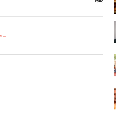
रिपोर्ट
दिक →