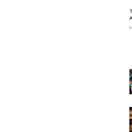
T
A
M