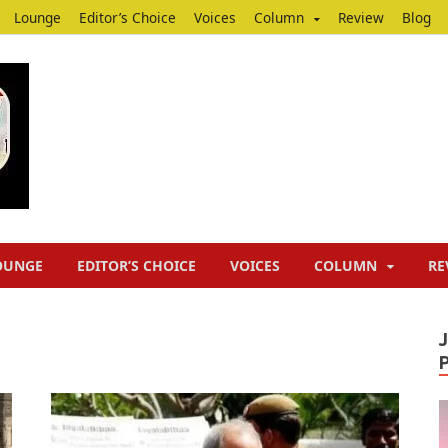
Lounge
Editor’s Choice
Voices
Column
Review
Blog
Junputh
Junputh
OUNGE
EDITOR’S CHOICE
VOICES
COLUMN
RE