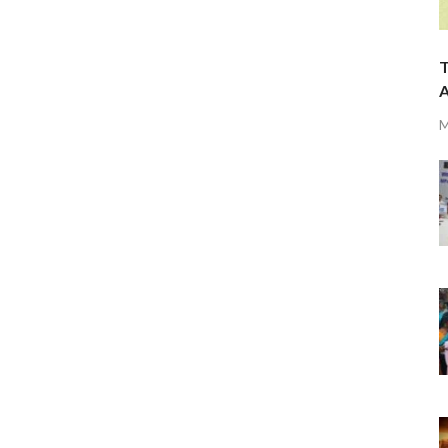
T
A
M