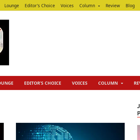
Lounge
Editor’s Choice
Voices
Column
Review
Blog
Junputh
Junputh
OUNGE
EDITOR’S CHOICE
VOICES
COLUMN
RE