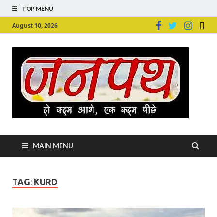
TOP MENU
August 10, 2026
Ju
Junpu
MAIN MENU
TAG:
KURD