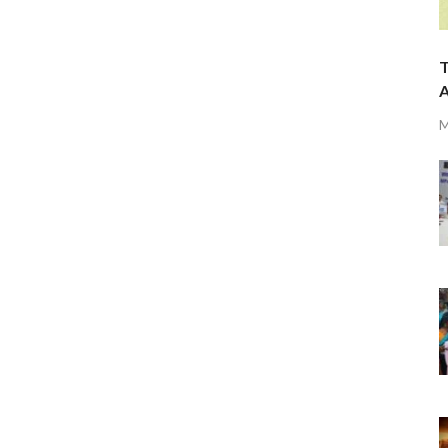
T
A
M