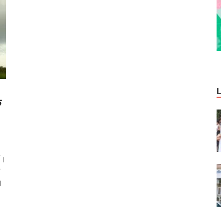
े
ं।
ी
।