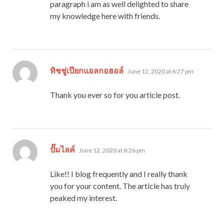
paragraph i am as well delighted to share
my knowledge here with friends.
says:
ทิชชู่เปียกแอลกอฮอล์
June 12, 2020 at 6:27 pm
Thank you ever so for you article post.
says:
ปั๊มไลค์
June 12, 2020 at 6:26 pm
Like!! I blog frequently and I really thank
you for your content. The article has truly
peaked my interest.