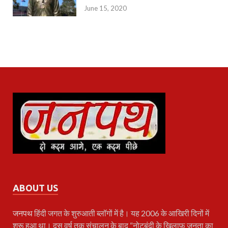
June 15, 2020
ABOUT US
जनपथ
हिंदी जगत के शुरुआती ब्लॉगों में है। यह 2006 के आखिरी दिनों में
शुरू हुआ था। दस वर्ष तक संचालन के बाद “नोटबंदी के खिलाफ़ जनता का