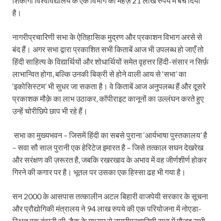
शिकागो विश्वविद्यालय के एक विभाग को महज़ 21 लाख रुपये में बेच दिया
है।
नागरीप्रचारिणी सभा के ऐतिहासिक मुद्रण और प्रकाशन विभाग अरसे से
बंद हैं। अगर सभा द्वारा प्रकाशित सभी किताबें आज भी उपलब्ध हो जाएँ तो
हिंदी साहित्य के विद्यार्थियों और शोधार्थियों समेत वृहत्तर हिंदी-संसार न सिर्फ़
लाभान्वित होगा, बल्कि उनकी बिक्री से होने वाली आय से ‘सभा’ का
‘इकोसिस्टम’ भी सुधर जा सकता है। वे किताबें आज अनुपलब्ध हैं और दूसरे
प्रकाशक मौक़े का लाभ उठाकर, कॉपीराइट कानूनों का उल्लंघन करते हुए
उन्हें चोरीछिपे छाप भी रहे हैं।
सभा का मुख्यभवन – जिसमें हिंदी का सबसे पुराना ‘आर्यभाषा पुस्तकालय’ है
– सवा सौ साल पुरानी एक हेरिटेज इमारत है – जिसे तत्काल सघन देखरेख
और सरंक्षण की ज़रूरत है, जबकि रखरखाव के अभाव में वह जीर्णशीर्ण होकर
गिरने की कगार पर है। भूतल पर उसका एक हिस्सा ढह भी गया है।
सन 2000 के आसपास तत्कालीन अटल बिहारी वाजपेयी सरकार के सूचना
और प्रौद्योगिकी मंत्रालय ने 94 लाख रुपये की एक परियोजना में नोएडा-
स्थित एक कंपनी सी-डैक के माध्यम से नागरीप्रचारिणी सभा में मौजूद सभी