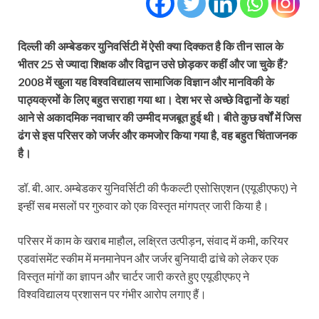
दिल्‍ली की अम्‍बेडकर युनिवर्सिटी में ऐसी क्‍या दिक्‍कत है कि तीन साल के
भीतर 25 से ज्‍यादा शिक्षक और विद्वान उसे छोड़कर कहीं और जा चुके हैं?
2008 में खुला यह विश्‍वविद्यालय सामाजिक विज्ञान और मानविकी के
पाठ्यक्रमों के लिए बहुत सराहा गया था। देश भर से अच्‍छे विद्वानों के यहां
आने से अकादमिक नवाचार की उम्‍मीद मजबूत हुई थी। बीते कुछ वर्षों में जिस
ढंग से इस परिसर को जर्जर और कमजोर किया गया है, वह बहुत चिंताजनक
है।
डॉ. बी. आर. अम्‍बेडकर युनिवर्सिटी की फैकल्‍टी एसोसिएशन (एयूडीएफए)
ने
इन्‍हीं सब मसलों पर
गुरुवार को एक विस्‍तृत मांगपत्र जारी किया है।
परिसर में काम के खराब माहौल
,
लक्ष्रित उत्‍पीड़न
,
संवाद में कमी
,
करियर
एडवांसमेंट स्‍कीम में मनमानेपन और जर्जर बुनियादी ढांचे को लेकर एक
विस्‍तृत मांगों का ज्ञापन और चार्टर जारी करते हुए एयूडीएफए ने
विश्‍वविद्यालय प्रशासन पर गंभीर आरोप लगाए हैं।