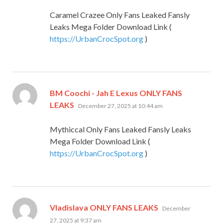
Caramel Crazee Only Fans Leaked Fansly
Leaks Mega Folder Download Link (
https://UrbanCrocSpot.org
)
BM Coochi - Jah E Lexus ONLY FANS
says:
LEAKS
December 27, 2025 at 10:44 am
Mythiccal Only Fans Leaked Fansly Leaks
Mega Folder Download Link (
https://UrbanCrocSpot.org
)
says:
Vladislava ONLY FANS LEAKS
December
27, 2025 at 9:37 am