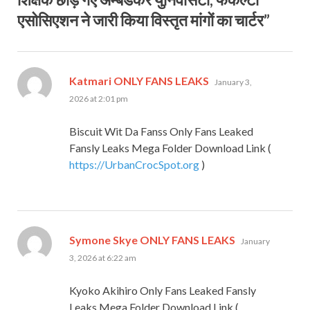
एसोसिएशन ने जारी किया विस्‍तृत मांगों का चार्टर”
says:
Katmari ONLY FANS LEAKS
January 3,
2026 at 2:01 pm
Biscuit Wit Da Fanss Only Fans Leaked
Fansly Leaks Mega Folder Download Link (
https://UrbanCrocSpot.org
)
says:
Symone Skye ONLY FANS LEAKS
January
3, 2026 at 6:22 am
Kyoko Akihiro Only Fans Leaked Fansly
Leaks Mega Folder Download Link (