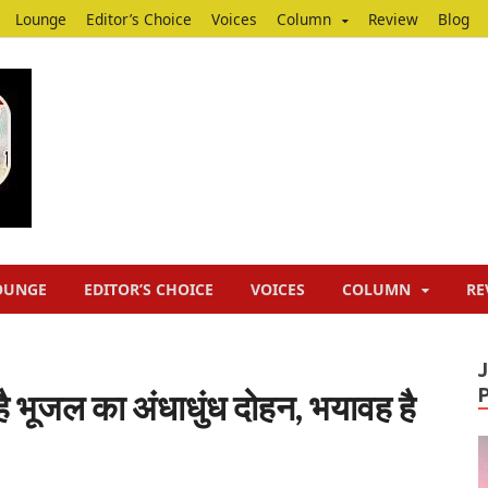
Lounge
Editor’s Choice
Voices
Column
Review
Blog
Junputh
Junputh
OUNGE
EDITOR’S CHOICE
VOICES
COLUMN
RE
 भूजल का अंधाधुंध दोहन, भयावह है