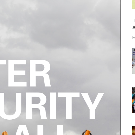
T
A
M