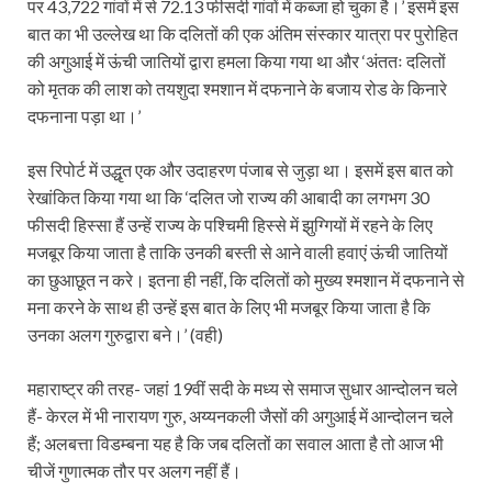
पर 43,722 गांवों में से 72.13 फीसदी गांवों में कब्जा हो चुका है।’ इसमें इस
बात का भी उल्लेख था कि दलितों की एक अंतिम संस्कार यात्रा पर पुरोहित
की अगुआई में ऊंची जातियों द्वारा हमला किया गया था और ‘अंततः दलितों
को मृतक की लाश को तयशुदा श्‍मशान में दफनाने के बजाय रोड के किनारे
दफनाना पड़ा था।’
इस रिपोर्ट में उद्धृत एक और उदाहरण पंजाब से जुड़ा था। इसमें इस बात को
रेखांकित किया गया था कि ‘दलित जो राज्य की आबादी का लगभग 30
फीसदी हिस्सा हैं उन्हें राज्य के पश्चिमी हिस्से में झुग्गियों में रहने के लिए
मजबूर किया जाता है ताकि उनकी बस्ती से आने वाली हवाएं ऊंची जातियों
का छुआछूत न करे। इतना ही नहीं, कि दलितों को मुख्य श्‍मशान में दफनाने से
मना करने के साथ ही उन्हें इस बात के लिए भी मजबूर किया जाता है कि
उनका अलग गुरुद्वारा बने।’ (वही)
महाराष्ट्र की तरह- जहां 19वीं सदी के मध्य से समाज सुधार आन्दोलन चले
हैं- केरल में भी नारायण गुरु, अय्यनकली जैसों की अगुआई में आन्दोलन चले
हैं; अलबत्ता विडम्बना यह है कि जब दलितों का सवाल आता है तो आज भी
चीजें गुणात्मक तौर पर अलग नहीं हैं।