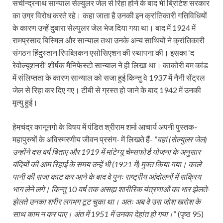
सचीन्द्रनाथ सान्याल सेल्युलर जेल से रिहा होने के बाद भी ब्रिटिश सरकार
का उग्र विरोध करते रहे। कहा जाता है उनकी इन क्रांतिकारी गतिविधियों
के कारण उन्हें दुबारा सेल्युलर जेल भेज दिया गया था। बाद में 1924 में
रामप्रसाद बिस्मिल और सान्याल तथा उनके अन्य साथियों ने क्रांतिकारी
संगठन हिंदुस्तान रिपब्लिकन एसोसिएशन की स्थापना की। इसका ‘द
रेवोल्यूशनरी’ शीर्षक मैनिफेस्टो सान्याल ने ही लिखा था। काकोरी बम कांड
में संलिप्तता के कारण सान्याल को सजा हुई किन्तु वे 1937 में नैनी सेंट्रल
जेल से रिहा कर दिए गए। टीबी से ग्रस्त हो जाने के बाद 1942 में उनकी
मृत्यु हुई।
हेमचंद्र कानूनगो के विषय में पंडित श्रीराम शर्मा आचार्य अपनी पुस्तक-
महापुरुषों के अविस्मरणीय जीवन प्रसंग- में लिखते हैं- ”
वहां (सेल्युलर जेल)
उन्होंने दस वर्ष बिताए और 1919 में मांटेग्यू चेम्सफोर्ड योजना के अनुसार
बंदियों की आम रिहाई के समय उन्हें भी (1921 में) मुक्त किया गया। काले
पानी की सजा काट कर आने के बाद वे पुनः राष्ट्रीय आंदोलनों में सक्रिय
भाग लेने लगे। किन्तु 10 वर्ष तक असह्य शारीरिक यंत्रणाओं का भार झेलते-
झेलते उनका शरीर लगभग टूट चुका था। अतः अब वे उस जोश खरोश के
साथ काम न कर पाए। अंत में 1951 में उनका देहांत हो गया।
” (पृष्ठ 95)