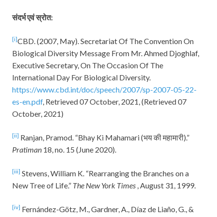
संदर्भ एवं स्रोत:
[i]
CBD. (2007, May). Secretariat Of The Convention On
Biological Diversity Message From Mr. Ahmed Djoghlaf,
Executive Secretary, On The Occasion Of The
International Day For Biological Diversity.
https://www.cbd.int/doc/speech/2007/sp-2007-05-22-
es-en.pdf
, Retrieved 07 October, 2021, (Retrieved 07
October, 2021)
[ii]
Ranjan, Pramod. “Bhay Ki Mahamari (भय की महामारी).”
Pratiman
18, no. 15 (June 2020).
[iii]
Stevens, William K. “Rearranging the Branches on a
New Tree of Life.”
The New York Times
, August 31, 1999.
[iv]
Fernández-Götz, M., Gardner, A., Díaz de Liaño, G., &