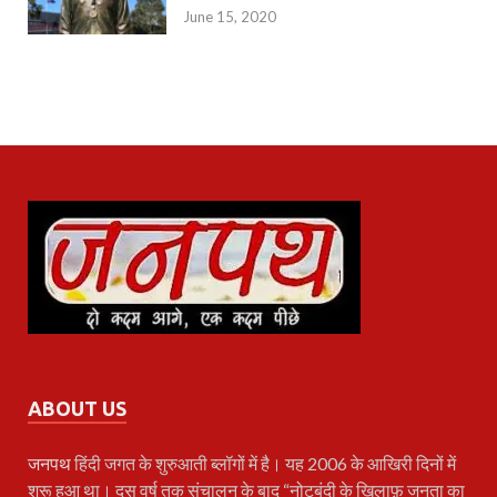
June 15, 2020
ABOUT US
जनपथ
हिंदी जगत के शुरुआती ब्लॉगों में है। यह 2006 के आखिरी दिनों में
शुरू हुआ था। दस वर्ष तक संचालन के बाद “नोटबंदी के खिलाफ़ जनता का