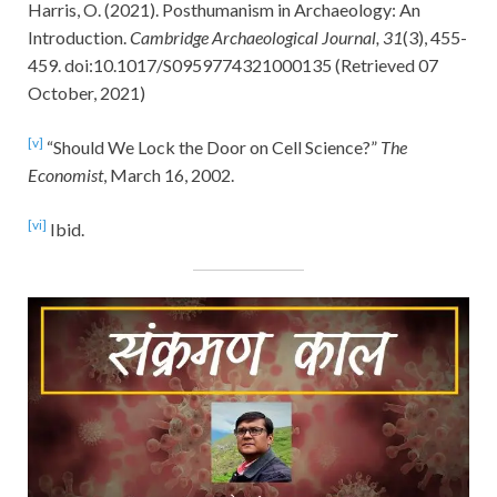
Harris, O. (2021). Posthumanism in Archaeology: An
Introduction.
Cambridge Archaeological Journal,
31
(3), 455-
459. doi:10.1017/S0959774321000135 (Retrieved 07
October, 2021)
[v]
“Should We Lock the Door on Cell Science?”
The
Economist
, March 16, 2002.
[vi]
Ibid.