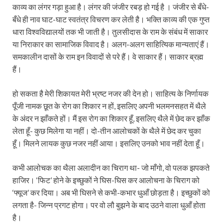
काव्य का लंगर गड़ा हुआ है। लंगर की जंजीर रबड़ हो गई है । जंजीर से बँधे-
बँधे ही नाव घाट-घाट स्वतंत्र विचरण कर लेती है। भक्ति काव्य की एक गुप्त
धारा विश्वविद्यालयों तक भी जाती है। तुलसीदास के राम के संबंध में साकार
या निराकार का सामाजिक विवाद है। अलग-अलग साहित्यिक मान्यताएं हैं।
समकालीन दासों के राम इन विवादों से परे हैं। वे साकार हैं। साकार ब्रह्म
हैं।
हो सकता है मेरी शिकायत मेरी भ्रष्ट नजर की देन हो। साहित्य के निर्णायक
पूँजी नामक छूत के रोग का शिकार न हों, इसलिए अपनी भलमनसहत में थैले
के अंदर न झाँकते हों। मैं इस रोग का शिकार हूँ, इसलिए थैले में छेद कर झाँक
लेता हूँ- कुछ मिलेगा या नहीं। दो-तीन आलोचकों के थैले में छेद कर चुका
हूँ। मिलने लायक कुछ नजर नहीं आया। इसलिए उनको भाव नहीं देता हूँ।
कभी आलोचक का थैला अलादीन का चिराग था- जो माँगो, वो पलक झपकते
हाजिर। ‘फिट’ होने के इच्छुकों ने घिस-घिस कर आलोचना के चिराग को
‘फ्यूज’ कर दिया। अब भी घिसने से कभी-कभार धुआँ छोड़ता है। इच्छुकों को
लगता है- जिन्न प्रगट होगा। पर वो लौ बुझने के बाद उठने वाला धुआँ होता
है।