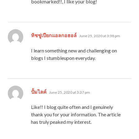
bookmarked!!, I like your blog!
says:
ทิชชู่เปียกแอลกอฮอล์
June 25, 2020 at 3:38 pm
I learn something new and challenging on
blogs I stumbleupon everyday.
says:
ปั้มไลค์
June 25, 2020 at 3:37 pm
Like!! I blog quite often and I genuinely
thank you for your information. The article
has truly peaked my interest.