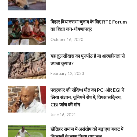
बिहार विधानसभा चुनाव के लिए RTE Forum
का शिक्षा जन-घोषणापत्र
October 16, 2020
यह तुलसीदास का पुनर्पाठ है या आत्महीनता से
उपजा कुपाठ?
February 12, 2023
पत्रकार की संदिग्ध मौत का PCI और EGI ने
लिया संज्ञान, यूनियनें रोष में, विपक्ष सक्रिय,
CBI जांच की मांग
June 16, 2021
खेतिहर समाज में असंतोष को बढ़ाएगा बजट में
किसानों के साथ किया गया छल