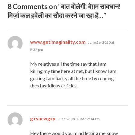
8 Comments on “बात बोलेगी: बेग़म सावधान!
मिर्ज़ा कल हवेली का सौदा करने जा रहा है…”
says:
www.getimaginality.com
June 26, 2020 at
8:32 pm
My relatives all the time say that I am
killing my time here at net, but I know I am
getting familiarity all the time by reading
thes fastidious articles.
says:
g rsacwgxy
June 23, 2020 at 12:34 am
Hey there would you mind letting me know