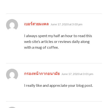
says:
เบอร์สวยมงคล
June 17, 2020 at 3:03 pm
I always spent my half an hour to read this
web site’s articles or reviews daily along
with a mug of coffee.
says:
กรองหน้ากากอนามัย
June 17, 2020 at 3:01 pm
I really like and appreciate your blog post.