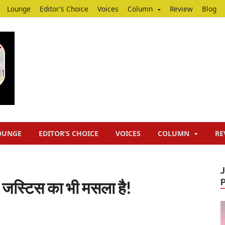
Lounge
Editor’s Choice
Voices
Column
Review
Blog
Junputh
Junputh
OUNGE
EDITOR’S CHOICE
VOICES
COLUMN
RE
ल जस्टिस का भी मसला है!